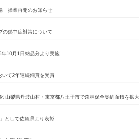
工場 操業再開のお知らせ
ープの熱中症対策について
6年10月1日納品分より実施
ards」において2年連続銅賞を受賞
化 山梨県丹波山村・東京都八王子市で森林保全契約面積を拡
者」として佐賀県より表彰