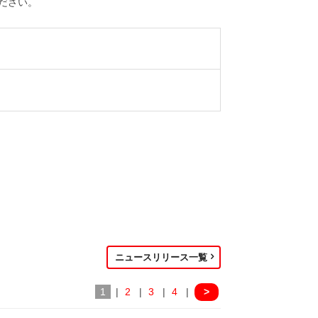
ださい。
ニュースリリース一覧
1
|
2
|
3
|
4
|
>