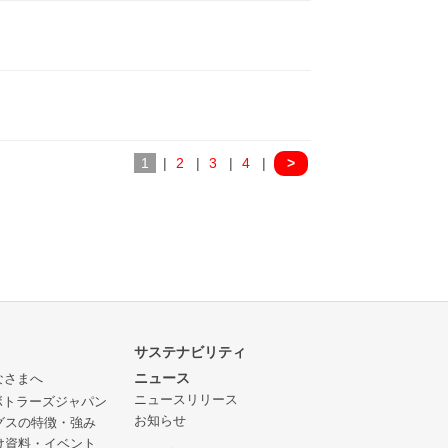
1
|
2
|
3
|
4
|
>
サステナビリティ
ニュース
なさまへ
ニュースリリース
ボトラーズジャパン
お知らせ
グスの特徴・強み
け資料・イベント